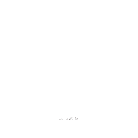
MOB JOURNAL
Jana Würfel